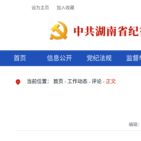
设为主页
加入收藏
首页
信息公开
党纪法规
监督
领导机构
党内法规
监督曝光
执纪审查
廉润湖湘
资料库
工作程序
国家法律
信访举报
党纪政务处分
湖湘好家风
组织机构
纪法课堂
清风文苑
预决算信
漫说纪法
当前位置：
首页
工作动态
评论
正文
编辑