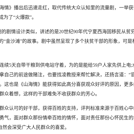
山海情》播出后迅速走红，取代传统大众认知里的流量剧，一举获得
成为了“火爆款”。
剧情设计类似，讲述的是20世纪90年代宁夏西海固移民从贫
金的“金沙滩”的故事。剧中虽然呈现了多个扶贫干部的形象，可
5天自带干粮到供电站守着，为的是能给59户人家先供上电;水
拿自己的前途做赌注，也要找凌教授来帮忙解决，还扬言道：“
。这也是《山海情》能获得如此高分喜获观众好评的原因，更多
群众着想，这样的干部难免不收获群众的芳心。
众认可的好干部，获得百姓的支持，评判标准来源于百姓心中
勇气，面对群众那份情牵百姓的情怀，面对责任那份心怀民生的
，自然会深受广大人民群众的喜爱。