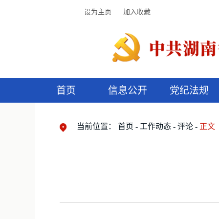
设为主页
加入收藏
首页
信息公开
党纪法规
领导机构
党内法规
监督曝光
执纪审查
廉润湖湘
资料库
工作程序
国家法律
信访举报
党纪政务处分
湖湘好家风
组织机构
纪法课堂
清风文苑
预
漫
当前位置：
首页
工作动态
评论
正文