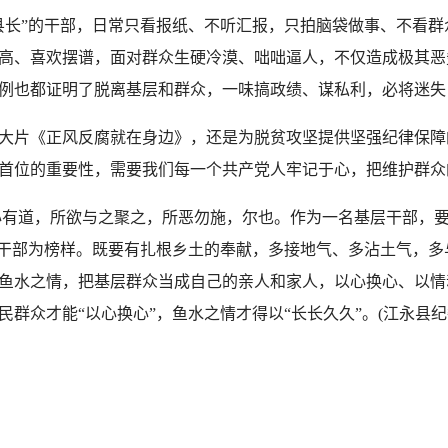
长”的干部，日常只看报纸、不听汇报，只拍脑袋做事、不看群
高、喜欢摆谱，面对群众生硬冷漠、咄咄逼人，不仅造成极其恶
例也都证明了脱离基层和群众，一味搞政绩、谋私利，必将迷失
片《正风反腐就在身边》，还是为脱贫攻坚提供坚强纪律保障
首位的重要性，需要我们每一个共产党人牢记于心，把维护群众
有道，所欲与之聚之，所恶勿施，尔也。作为一名基层干部，要
的干部为榜样。既要有扎根乡土的奉献，多接地气、多沾土气，
鱼水之情，把基层群众当成自己的亲人和家人，以心换心、以情
群众才能“以心换心”，鱼水之情才得以“长长久久”。(江永县纪