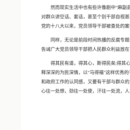
然而现实生活中也有些许像剧中“麻副县
对群众讲空话、套话，甚至个别干部自视甚
党的十八大以来，党员领导干部被查处的案
同样，无论是前段时间热播的反腐专题大
告诫广大党员领导干部把人民群众利益放在
得其民有道，得其心，斯得民矣;得其心
释深深的为民深情，以“马得福”这样优秀
和政府工作的认同感，又要有干部与群众的
心往一处想，劲往一处使，汗往一处流，人民