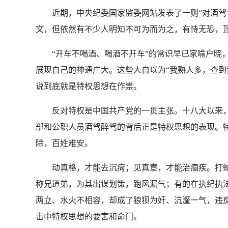
近期，中央纪委国家监委网站发表了一则“对酒驾背
文，但依然有不少人明知不可为而为之，有恃无恐，
“开车不喝酒、喝酒不开车”的常识早已家喻户晓，
展现自己的神通广大。这些人自以为“我熟人多，查到
说到底就是特权思想在作祟。
反对特权是中国共产党的一贯主张。十八大以来，
部和公职人员酒驾醉驾的背后正是特权思想的表现。特
除，百姓难安。
动真格，才能去沉疴；见真章，才能治痼疾。打蛇打
称兄道弟，为其出谋划策，跑风漏气；有的在执纪执
两立、水火不相容，却成了狼狈为奸、沆瀣一气，违
击中特权思想的要害和命门。