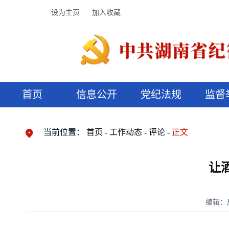
设为主页
加入收藏
首页
信息公开
党纪法规
监督
领导机构
党内法规
监督曝光
执纪审查
廉润湖湘
资料库
工作程序
国家法律
信访举报
党纪政务处分
湖湘好家风
组织机构
纪法课堂
清风文苑
预决算信
漫说纪法
当前位置：
首页
工作动态
评论
正文
让
编辑：