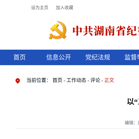
设为主页
加入收藏
首页
信息公开
党纪法规
监督
领导机构
党内法规
监督曝光
执纪审查
廉润湖湘
资料库
工作程序
国家法律
信访举报
党纪政务处分
湖湘好家风
组织机构
纪法课堂
清风文苑
预决算信
漫说纪法
当前位置：
首页
工作动态
评论
正文
以
编辑：