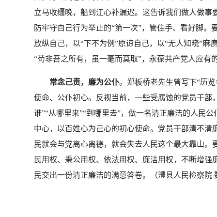
立马收缰晚，船到江心补漏迟。这告诉我们做人做事要
防牢守自己行为举止的“第一次”，管住手、看好脚。
放纵自己，以“下不为例”原谅自己，以“无人知晓”麻
“苟非吾之所有，虽一毫而莫取”，永葆共产党人应有
常念己责，廉为公仆
。郑板桥老先生曾写下“历
使命、公仆初心。反视当前，一些受腐蚀的党员干部
谁”“从哪里来”“到哪里去”，做一名清正廉洁的人民
中心，以百姓心为己心的初心使命。党员干部清不清廉
民就会与党离心离德，就会失去人民这个最大靠山。要
民用权、秉公用权、依法用权、廉洁用权，不断增强廉
民交出一份清正廉洁的满意答卷。（澧县人民检察院 