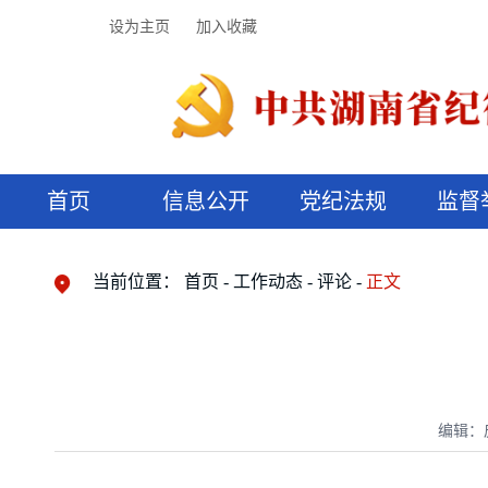
设为主页
加入收藏
首页
信息公开
党纪法规
监督
领导机构
党内法规
监督曝光
执纪审查
廉润湖湘
资料库
工作程序
国家法律
信访举报
党纪政务处分
湖湘好家风
组织机构
纪法课堂
清风文苑
预决算信
漫说纪法
当前位置：
首页
工作动态
评论
正文
编辑：