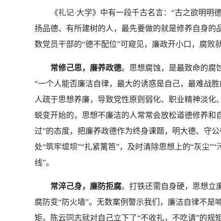
《
礼记·大学
》中有一段千古名言：“古之欲明明
扬品德、有所建树的人，最先要做的就是修养自身的
数党员干部的“德不配位”可窥见，廉政开小口，腐败
常修己思，廉养政德
。思想腐蚀，是最致命的腐
“一个人能否廉洁自律，最大的诱惑是自己，最难战胜
人疏于思想养廉，导致党性原则弱化、职业精神淡化、
蜕变开始的，思想不廉洁的人常常会放松道德修养和
过”的态度，把廉养政德作为终身课题，明大德、守
处“筑牢堤坝”“扎紧篱笆”，及时清除思想上的“灰尘”
线”。
常淬己身，廉防拒腐
。打铁还需自身硬，思想立
腐防变“防火墙”。无数案例警示我们，廉洁自律不是
矩。陈云同志就对自己立下了“不收礼，不吃请”的规