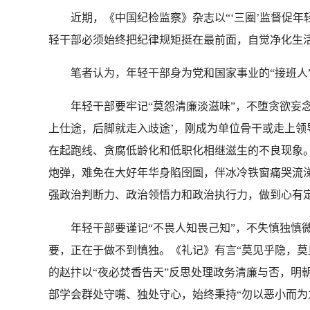
近期，《中国纪检监察》杂志以“‘三圈’监督促年
轻干部必须始终把纪律规矩挺在最前面，自觉净化生
笔者认为，年轻干部身为党和国家事业的“接班人”
年轻干部要牢记“莫怨清廉淡滋味”，不堕贪欲妄念
上仕途，后脚就走入歧途’，刚成为单位骨干或走上领
在起跑线、贪腐低龄化和低职化相继滋生的不良现象
炮弹，难免在大好年华身陷囹圄，伴冰冷铁窗痛哭流涕
强政治判断力、政治领悟力和政治执行力，做到心有
年轻干部要谨记“不畏人知畏己知”，不失慎独慎微
要，正在于做不到慎独。《礼记》有言“莫见乎隐，莫
的赵抃以“夜必焚香告天”反思处理政务清廉与否，明
部学会群处守嘴、独处守心，始终秉持“勿以恶小而为