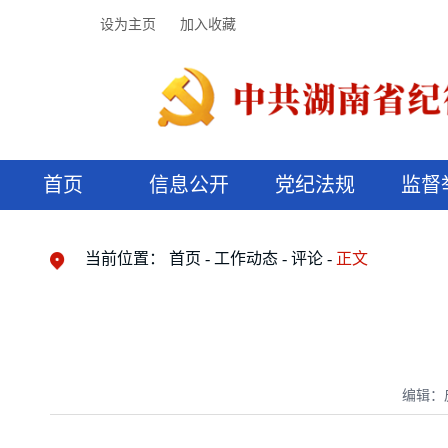
设为主页
加入收藏
首页
信息公开
党纪法规
监督
领导机构
党内法规
监督曝光
执纪审查
廉润湖湘
资料库
工作程序
国家法律
信访举报
党纪政务处分
湖湘好家风
组织机构
纪法课堂
清风文苑
预决算信
漫说纪法
当前位置：
首页
工作动态
评论
正文
编辑：