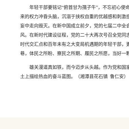
年轻干部要铭记“俯首甘为孺子牛”，不忘初心使命
来的权力冲昏头脑，沉溺于挟权自重的优越感和刺激
妄中走向毁灭。在新中国成立前夕，党的七届二中全
风。在新时代建设征程，党的二十大再次号召全党同
时代交汇点和百年未有之大变局机遇期的年轻干部，
巷，体民之所盼、察民之所期、履民之所愿，当好一
雄关漫道真如铁，而今迈步从头越。作为党和国家
土上描绘热血的奋斗蓝图。（湘潭县花石镇 鲁仁安）