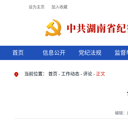
设为主页
加入收藏
首页
信息公开
党纪法规
监督
领导机构
党内法规
监督曝光
执纪审查
廉润湖湘
资料库
工作程序
国家法律
信访举报
党纪政务处分
湖湘好家风
组织机构
纪法课堂
清风文苑
预决算信
漫说纪法
当前位置：
首页
工作动态
评论
正文
编辑：