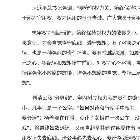
习近平总书记强调，
“
要守住权力关，始终保持对
干部为官用权、权为民用的谆谆告诫。广大党员干部
筑牢权力“高压线”，始终保持对权力的敬畏之心
畏意识，才会自觉恪守底线、遵守规矩；有了敬畏之
律，也是一种强烈的责任担当。要有
“
如临深渊、如履
己之心，将纪律和规矩挺在前面，对权力心怀敬畏，
持续强化不敢腐的震慑，增强不想腐的自觉，坚持三
想
”
。
划清公私“分界线”，牢固树立权力就是责任的意
小，凡事只是一个公字。
”
如何对待和行使手中权力，
要分清
”
；杨善洲在任时，没让子女搭过一次公车，没
戏
”
，将票钱如数退还，又亲自起草并建议县委作出
用权上失去底线。治公事必先去私心，要严格划清权