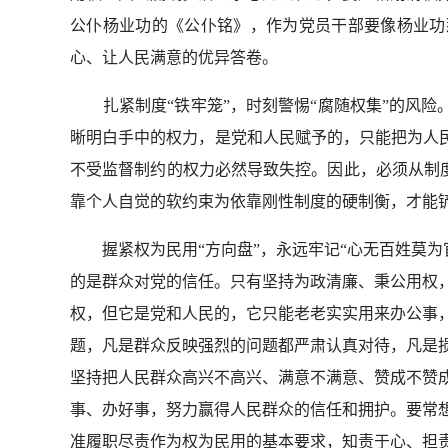
公仆杨业功的《公仆铭》，作为党员干部要像杨业功
心、让人民满意
的
优异答卷。
扎紧制度“铁牢笼”，时刻警惕“腐随权集”的风险
晰明白手中的权力，是党和人民赋予的，只能
把为人
不受监督制约的权力必然导致失控。因此，必须从制
靠个人自觉的软约束为依靠刚性制度的硬制衡，才能
握紧权为民用“方向盘”，永远牢记“心无百姓莫为
的是群众对党的信任。只有坚持为政清廉、秉公用权
权，但它是党和人民的，它只能老老实实用来办公事
题，凡是群众反映强烈的问题都严肃认真对待，凡是
坚持把人民群众高兴不高兴、满意不满意、赞成不赞
事、办好事，努力赢得人民群众的信任和拥护。要常
准履职尽责作为权为民用的基本要求，知责于心、担