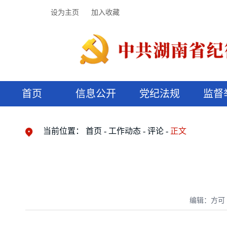
设为主页
加入收藏
首页
信息公开
党纪法规
监督
领导机构
党内法规
监督曝光
执纪审查
廉润湖湘
资料库
工作程序
国家法律
信访举报
党纪政务处分
湖湘好家风
组织机构
纪法课堂
清风文苑
预决算信
漫说纪法
当前位置：
首页
工作动态
评论
正文
编辑：方可