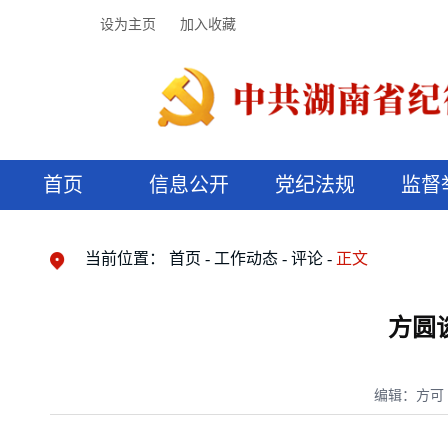
设为主页
加入收藏
首页
信息公开
党纪法规
监督
领导机构
党内法规
监督曝光
执纪审查
廉润湖湘
资料库
工作程序
国家法律
信访举报
党纪政务处分
湖湘好家风
组织机构
纪法课堂
清风文苑
预决算信
漫说纪法
当前位置：
首页
工作动态
评论
正文
方圆
编辑：方可