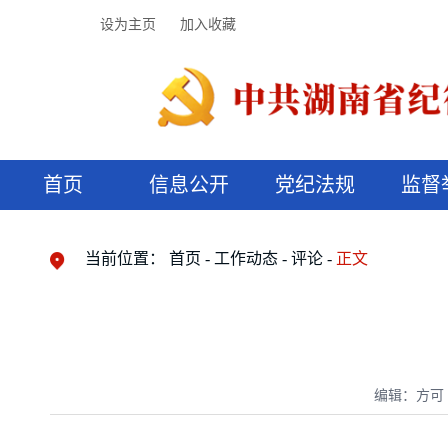
设为主页
加入收藏
首页
信息公开
党纪法规
监督
领导机构
党内法规
监督曝光
执纪审查
廉润湖湘
资料库
工作程序
国家法律
信访举报
党纪政务处分
湖湘好家风
组织机构
纪法课堂
清风文苑
预决算信
漫说纪法
当前位置：
首页
工作动态
评论
正文
编辑：方可