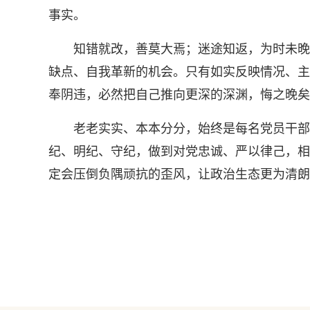
事实。
知错就改，善莫大焉；迷途知返，为时未晚。
缺点、自我革新的机会。只有如实反映情况、主
奉阴违，必然把自己推向更深的深渊，悔之晚矣
老老实实、本本分分，始终是每名党员干部为
纪、明纪、守纪，做到对党忠诚、严以律己，相
定会压倒负隅顽抗的歪风，让政治生态更为清朗