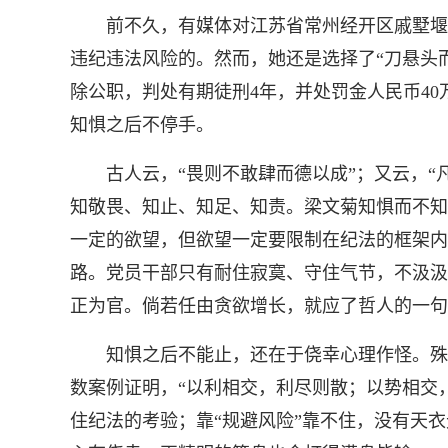
前不久，有媒体对江苏省常州经开区戚墅堰街
违纪违法风险的。然而，她还是选择了“刀悬头
除公职，判处有期徒刑4年，并处罚金人民币4
知惧之后不停手。
古人云，“畏则不敢肆而德以成”；又云，“凡
知敬畏、知止、知足、知责。梁文菊知惧而不知
一定的欲望，但欲望一定要限制在纪法的框架内
路。党员干部只有耐住寂寞、守住气节，不汲汲
正为官。倘若任由贪欲增长，就应了哲人的一句
知惧之后不能止，还在于侥幸心理作怪。殊不
数案例证明，“以利相交，利尽则散；以势相交，
住纪法的考验；靠“规避风险”靠不住，没有天