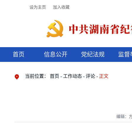
设为主页
加入收藏
首页
信息公开
党纪法规
监督
领导机构
党内法规
监督曝光
执纪审查
廉润湖湘
资料库
工作程序
国家法律
信访举报
党纪政务处分
湖湘好家风
组织机构
纪法课堂
清风文苑
预决算信
漫说纪法
当前位置：
首页
工作动态
评论
正文
编辑：