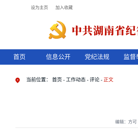
设为主页
加入收藏
首页
信息公开
党纪法规
监督
领导机构
党内法规
监督曝光
执纪审查
廉润湖湘
资料库
工作程序
国家法律
信访举报
党纪政务处分
湖湘好家风
组织机构
纪法课堂
清风文苑
预决算信
漫说纪法
当前位置：
首页
工作动态
评论
正文
编辑：方可