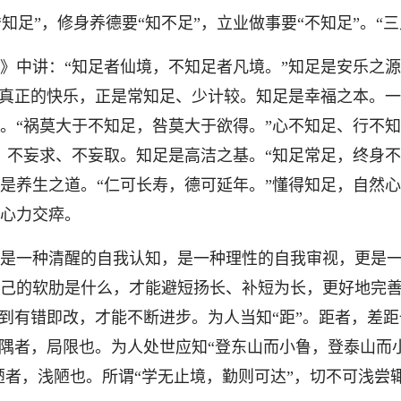
“知足”，修身养德要“知不足”，立业做事要“不知足”。“
中讲：“知足者仙境，不知足者凡境。”知足是安乐之源
”真正的快乐，正是常知足、少计较。知足是幸福之本。
。“祸莫大于不知足，咎莫大于欲得。”心不知足、行不知
、不妄求、不妄取。知足是高洁之基。“知足常足，终身不
是养生之道。“仁可长寿，德可延年。”懂得知足，自然
心力交瘁。
一种清醒的自我认知，是一种理性的自我审视，更是一种
己的软肋是什么，才能避短扬长、补短为长，更好地完善
做到有错即改，才能不断进步。为人当知“距”。距者，差距
。隅者，局限也。为人处世应知“登东山而小鲁，登泰山而
。陋者，浅陋也。所谓“学无止境，勤则可达”，切不可浅尝