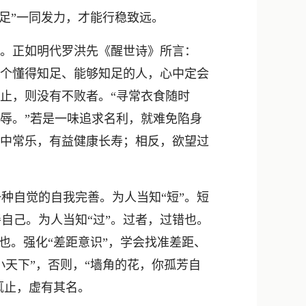
新浪微博
三足”一同发力，才能行稳致远。
QQ
。正如明代罗洪先《醒世诗》所言：
微信
一个懂得知足、能够知足的人，心中定会
止，则没有不败者。“寻常衣食随时
辱。”若是一味追求名利，就难免陷身
心中常乐，有益健康长寿；相反，欲望过
自觉的自我完善。为人当知“短”。短
自己。为人当知“过”。过者，过错也。
也。强化“差距意识”，学会找准差距、
小天下”，否则，“墙角的花，你孤芳自
辄止，虚有其名。