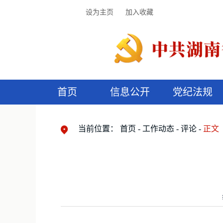
设为主页
加入收藏
首页
信息公开
党纪法规
领导机构
党内法规
监督曝光
执纪审查
廉润湖湘
资料库
工作程序
国家法律
信访举报
党纪政务处分
湖湘好家风
组织机构
纪法课堂
清风文苑
预
漫
当前位置：
首页
工作动态
评论
正文