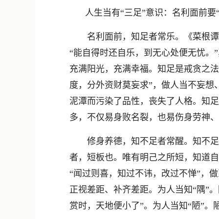
人生当有“三足”意识：名利面前要
名利面前，知足者常乐。《菜根谭》
“能自得时还自乐，到无心处便无忧。
充满阳光，充满幸福。知足是戒贪之法
度，分外资财莫妄求”，做人当不妄想
泥潭而污染了品性，丧失了人格。知足
多，不仅易身败名裂，也易伤身劳神、
修身养德，知不足者常醒。知不足是
者，短板也。唯有明己之所短，知道自
“闻过则喜，知过不讳，改过不惮”，
正视差距、补齐差距。为人当知“隅”
赏时，天地便小了”。为人当知“陋”