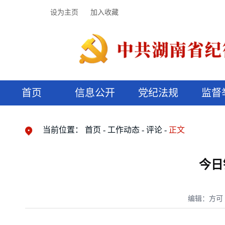
设为主页
加入收藏
首页
信息公开
党纪法规
监督
领导机构
党内法规
监督曝光
执纪审查
廉润湖湘
资料库
工作程序
国家法律
信访举报
党纪政务处分
湖湘好家风
组织机构
纪法课堂
清风文苑
预决算信
漫说纪法
当前位置：
首页
工作动态
评论
正文
今日
编辑：方可