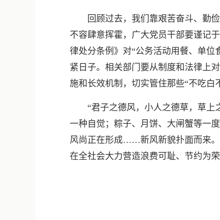
回顾过去，我们靠艰苦奋斗、勤俭节
不容肆意挥霍，广大党员干部要谨记于
律处分条例》对“公务活动用餐、单位
紧日子。相关部门要从制度和法律上对
施和长效机制，切实管住那些“不吃白
“君子之德风，小人之德草，草上之
一种自觉；粽子、月饼、大闸蟹等一度
风尚正在形成……新风新貌扑面而来。
在全社会大力营造浪费可耻、节约为荣