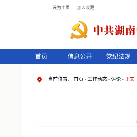
设为主页
加入收藏
首页
信息公开
党纪法规
领导机构
党内法规
监督曝光
执纪审查
廉润湖湘
资料库
工作程序
国家法律
信访举报
党纪政务处分
湖湘好家风
组织机构
纪法课堂
清风文苑
预
漫
当前位置：
首页
工作动态
评论
正文