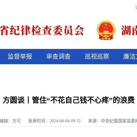
监督举报
审查调查
巡视巡察
廉洁
决算信息公开
说纪法
方圆谈丨管住“不花自己钱不心疼”的浪费
编辑：方可
发表时间：2024-06-04 09:32
来源：中央纪委国家监委