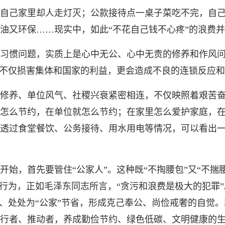
己家里却人走灯灭；公款接待点一桌子菜吃不完，自己家
油又环保……现实中，如此“不花自己钱不心疼”的浪费
惯问题，实质上是心中无公、心中无责的修养和作风问
，不仅损害集体和国家的利益，更会造成不良的连锁反应
养、单位风气、社稷兴衰紧密相连，不仅映照着艰苦奋
怎么节约，在单位就怎么节约；在家里怎么爱护家庭，
透过食堂餐饮、公务接待、用水用电等情况，可以看出
，首先要管住“公家人”。这种既“不掏腰包”又“不揣
的行为，正如毛泽东同志所言，“贪污和浪费是极大的犯罪
事、处处为“公家”节省，形成克己奉公、尚俭戒奢的自觉
行者、推动者，养成勤俭节约、绿色低碳、文明健康的