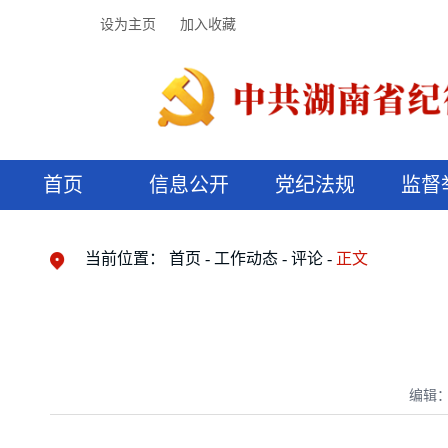
设为主页
加入收藏
首页
信息公开
党纪法规
监督
领导机构
党内法规
监督曝光
执纪审查
廉润湖湘
资料库
工作程序
国家法律
信访举报
党纪政务处分
湖湘好家风
组织机构
纪法课堂
清风文苑
预决算信
漫说纪法
当前位置：
首页
工作动态
评论
正文
编辑