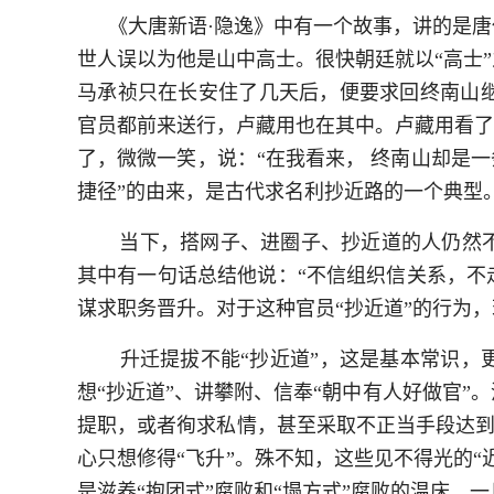
《大唐新语·隐逸》中有一个故事，讲的是
世人误以为他是山中高士。很快朝廷就以“高士
马承祯只在长安住了几天后，便要求回终南山
官员都前来送行，卢藏用也在其中。卢藏用看了
了，微微一笑，说：“在我看来， 终南山却是
捷径”的由来，是古代求名利抄近路的一个典型
当下，搭网子、进圈子、抄近道的人仍然
其中有一句话总结他说：“不信组织信关系，不
谋求职务晋升。对于这种官员“抄近道”的行为，
升迁提拔不能“抄近道”，这是基本常识，
想“抄近道”、讲攀附、信奉“朝中有人好做官
提职，或者徇求私情，甚至采取不正当手段达到自
心只想修得“飞升”。殊不知，这些见不得光的“
是滋养“抱团式”腐败和“塌方式”腐败的温床。一