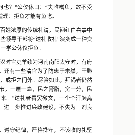
新浪微博
何也？”公仪休曰：“夫唯嗜鱼，故不受
道理：拒鱼才能有鱼吃。
QQ
微信
老百姓浓厚的传统礼请，民间红白喜事中
些领导干部将“送礼收礼”演变成一种交
学一学公休仪拒鱼。
。汉时官吏羊续为河南南阳太守时，有府
。还有一些清官为了防患于未然，干脆
绝，或拒之门外。尽管如此，拜谒者仍然
名节，一厘一毫，民之膏脂，宽一分，民
来。”送礼者看罢檄文，一个个汗颜离
统，进一步推进廉政建设，不失为一剂良
，遵守纪律，严格操守，不该收的礼坚