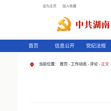
设为主页
加入收藏
首页
信息公开
党纪法规
领导机构
党内法规
监督曝光
执纪审查
廉润湖湘
资料库
工作程序
国家法律
信访举报
党纪政务处分
湖湘好家风
组织机构
纪法课堂
清风文苑
预
漫
当前位置：
首页
工作动态
评论
正文