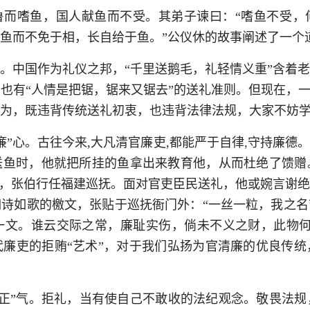
鲁而嗜鱼，国人献鱼而不受。其弟子谏曰：“嗜鱼不受，
鱼而不免于相，长自给于鱼。”公仪休的故事阐述了一个
事。中国作为礼仪之邦，“千里送鹅毛，礼轻情义重”含着
也有“人情是把锯，锯来又锯去”的送礼准则。但现在，一
为，既违背传统送礼初衷，也违背法律法规，大家不妨
”心。古往今来,大凡清官廉吏,都能严于自律,守持廉德
送鱼时，他就把所挂的鱼拿出来教育他，从而杜绝了馈赠
间，张伯行任福建巡抚。面对官吏臣民送礼，他或婉言谢
诗如歌的檄文，张贴于巡抚衙门外：“一丝一粒，我之
一文。谁云交际之常，廉耻实伤，倘未不义之财，此物何
廉吏的拒贿“艺术”，对于我们弘扬为官清廉的优良传
正”气。拒礼，当有使自己不敢收的法纪观念。敬畏法规