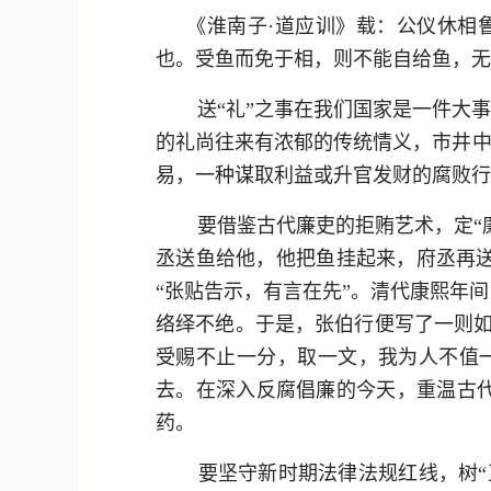
《淮南子·道应训》载：公仪休相
也。受鱼而免于相，则不能自给鱼，无
送“礼”之事在我们国家是一件大
的礼尚往来有浓郁的传统情义，市井中
易，一种谋取利益或升官发财的腐败行
要借鉴古代廉吏的拒贿艺术，定“廉
丞送鱼给他，他把鱼挂起来，府丞再
“张贴告示，有言在先”。清代康熙年
络绎不绝。于是，张伯行便写了一则如
受赐不止一分，取一文，我为人不值
去。在深入反腐倡廉的今天，重温古代
药。
要坚守新时期法律法规红线，树“