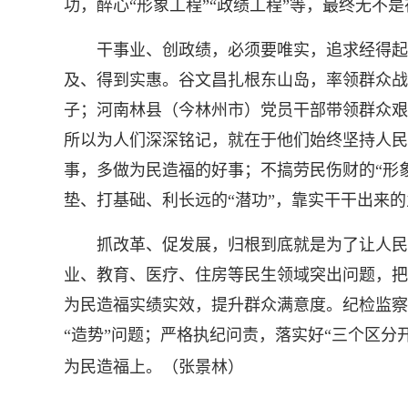
功，醉心“形象工程”“政绩工程”等，最终无不
干事业、创政绩，必须要唯实，追求经得起实
及、得到实惠。谷文昌扎根东山岛，率领群众战
子；河南林县（今林州市）党员干部带领群众艰
所以为人们深深铭记，就在于他们始终坚持人民
事，多做为民造福的好事；不搞劳民伤财的“形象
垫、打基础、利长远的“潜功”，靠实干干出来
抓改革、促发展，归根到底就是为了让人民过
业、教育、医疗、住房等民生领域突出问题，把
为民造福实绩实效，提升群众满意度。纪检监察
“造势”问题；严格执纪问责，落实好“三个区
为民造福上。（
张景林
）