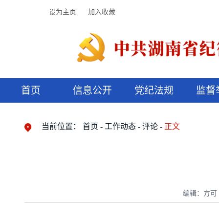
设为主页
加入收藏
首页
信息公开
党纪法规
监督
领导机构
党内法规
监督曝光
执纪审查
廉润湖湘
资料库
工作程序
国家法律
信访举报
党纪政务处分
湖湘好家风
组织机构
纪法课堂
清风文苑
预决算信
漫说纪法
当前位置：
首页
工作动态
评论
正文
编辑：方可