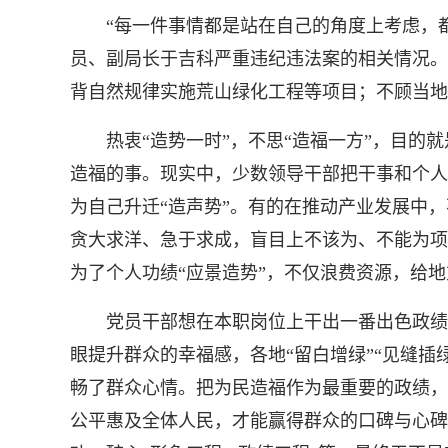
“每一件事情都是站在自己的角度上考虑，都
员、副局长于吉科严重违纪违法案的相关情况。
背自然规律实施荒山绿化工程等项目；不顾当地
热衷“造势一时”，不思“造福一方”，目的就
造福的事。现实中，少数领导干部把干事和个人名
为自己升迁“造声势”。有的在推动产业发展中
贪大求洋、急于求成，盲目上不该为、不能为项
为了个人功绩“应景造势”，不仅浪费资源，给
党员干部想在本职岗位上干出一番出色政绩是
眼提升群众的幸福感，各地“留白增绿”“见缝插
畅了群众心情。把为民造福作为最重要的政绩，
公平惠及全体人民，才能赢得群众的口碑与心碑