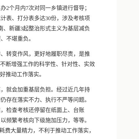
新浪微博
办2个月内7次对同一乡镇进行督导；
QQ
计表、打分表多达30份，涉及考核项
南、新疆3起整治形式主义为基层减负
微信
暇、不堪重负。
、转变作风，更好地履职尽责，是推
，不断增强工作的科学性、针对性、实效
更好推动工作落实。
，就会加重基层负担。经过近几年持
门仍存在落实不力、执行不严等问题。
维，检查考核还停留在纸面上、台账
，以频繁考核向下级施加压力，等等。
、耗费大量精力，不利于推动工作落实，