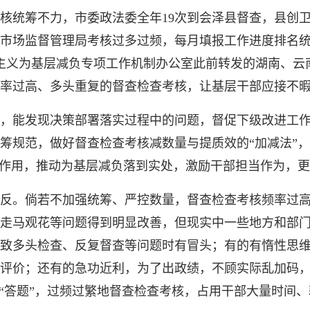
筹不力，市委政法委全年19次到会泽县督查，县创卫
市场监督管理局考核过多过频，每月填报工作进度排名统
形式主义为基层减负专项工作机制办公室此前转发的湖南、云
率过高、多头重复的督查检查考核，让基层干部应接不
能发现决策部署落实过程中的问题，督促下级改进工作
筹规范，做好督查检查考核减数量与提质效的“加减法”
”作用，推动为基层减负落到实处，激励干部担当作为，
。倘若不加强统筹、严控数量，督查检查考核频率过高
走马观花等问题得到明显改善，但现实中一些地方和部
致多头检查、反复督查等问题时有冒头；有的有惰性思
评价；还有的急功近利，为了出政绩，不顾实际乱加码
力“答题”，过频过繁地督查检查考核，占用干部大量时间