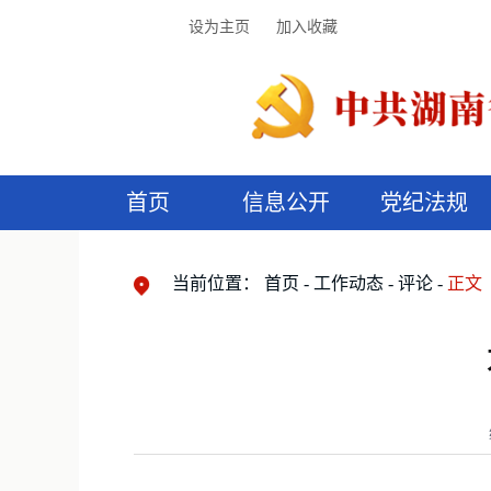
设为主页
加入收藏
首页
信息公开
党纪法规
领导机构
党内法规
监督曝光
执纪审查
廉润湖湘
资料库
工作程序
国家法律
信访举报
党纪政务处分
湖湘好家风
组织机构
纪法课堂
清风文苑
预
漫
当前位置：
首页
工作动态
评论
正文