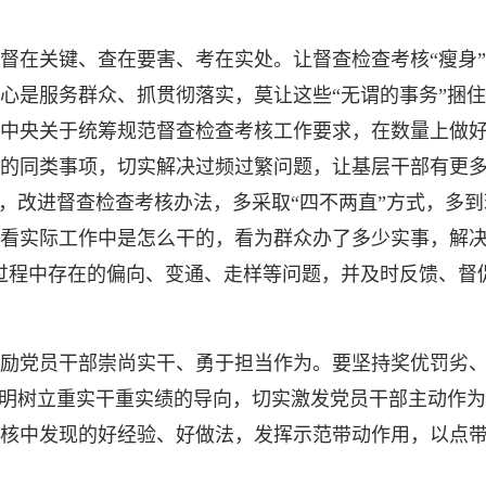
在关键、查在要害、考在实处。让督查检查考核“瘦身”
心是服务群众、抓贯彻落实，莫让这些“无谓的事务”捆住
中央关于统筹规范督查检查考核工作要求，在数量上做好
的同类事项，切实解决过频过繁问题，让基层干部有更
”，改进督查检查考核办法，多采取“四不两直”方式，多
看实际工作中是怎么干的，看为群众办了多少实事，解决
过程中存在的偏向、变通、走样等问题，并及时反馈、督
党员干部崇尚实干、勇于担当作为。要坚持奖优罚劣、
鲜明树立重实干重实绩的导向，切实激发党员干部主动作
核中发现的好经验、好做法，发挥示范带动作用，以点