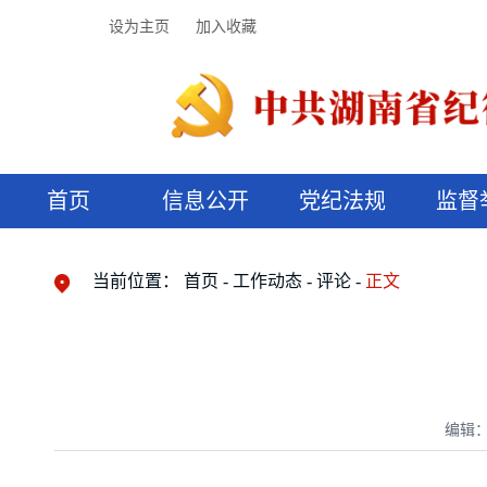
设为主页
加入收藏
首页
信息公开
党纪法规
监督
领导机构
党内法规
监督曝光
执纪审查
廉润湖湘
资料库
工作程序
国家法律
信访举报
党纪政务处分
湖湘好家风
组织机构
纪法课堂
清风文苑
预决算信
漫说纪法
当前位置：
首页
工作动态
评论
正文
编辑