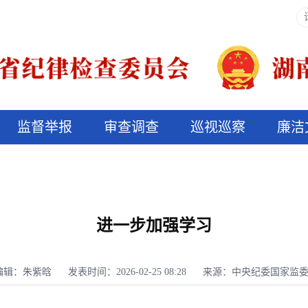
监督举报
审查调查
巡视巡察
廉洁
决算信息公开
说纪法
进一步加强学习
编辑：朱紫晗
发表时间：2026-02-25 08:28
来源：中央纪委国家监