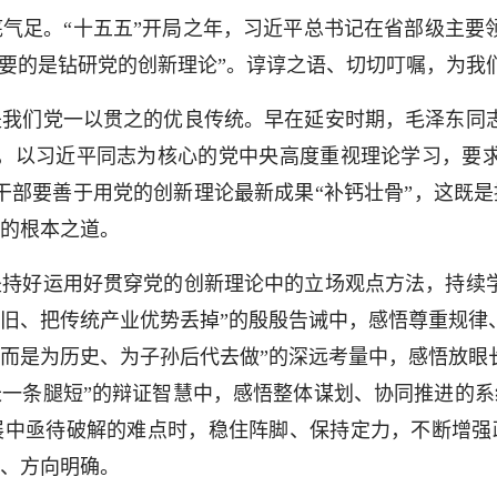
足。“十五五”开局之年，习近平总书记在省部级主要领
首要的是钻研党的创新理论”。谆谆之语、切切叮嘱，为我
们党一以贯之的优良传统。早在延安时期，毛泽东同志
，以习近平同志为核心的党中央高度重视理论学习，要
干部要善于用党的创新理论最新成果“补钙壮骨”，这既
的根本之道。
好运用好贯穿党的创新理论中的立场观点方法，持续学
旧、把传统产业优势丢掉”的殷殷告诫中，感悟尊重规律
而是为历史、为子孙后代去做”的深远考量中，感悟放眼
一条腿短”的辩证智慧中，感悟整体谋划、协同推进的
展中亟待破解的难点时，稳住阵脚、保持定力，不断增强
、方向明确。