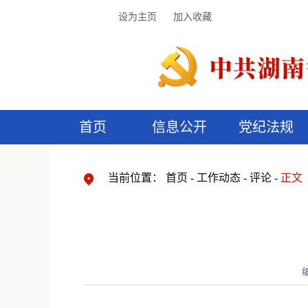
设为主页
加入收藏
首页
信息公开
党纪法规
领导机构
党内法规
监督曝光
执纪审查
廉润湖湘
资料库
工作程序
国家法律
信访举报
党纪政务处分
湖湘好家风
组织机构
纪法课堂
清风文苑
预
漫
当前位置：
首页
工作动态
评论
正文