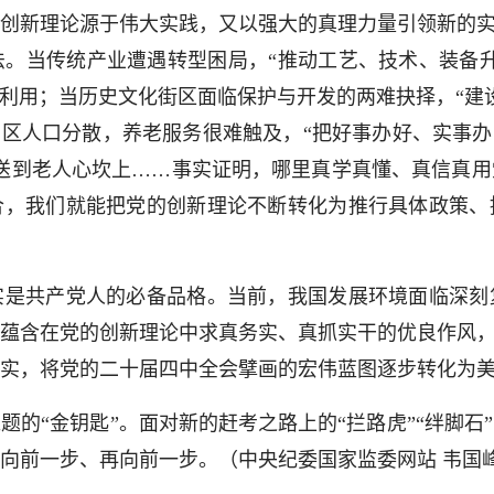
新理论源于伟大实践，又以强大的真理力量引领新的实践
。当传统产业遭遇转型困局，“推动工艺、技术、装备
环利用；当历史文化街区面临保护与开发的两难抉择，“建
山区人口分散，养老服务很难触及，“把好事办好、实事办
送到老人心坎上……事实证明，哪里真学真懂、真信真
合，我们就能把党的创新理论不断转化为推行具体政策、
共产党人的必备品格。当前，我国发展环境面临深刻
蕴含在党的创新理论中求真务实、真抓实干的优良作风，
实，将党的二十届四中全会擘画的宏伟蓝图逐步转化为
“金钥匙”。面对新的赶考之路上的“拦路虎”“绊脚石
向前一步、再向前一步。（
中央纪委国家监委网站 韦国