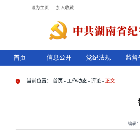
设为主页
加入收藏
首页
信息公开
党纪法规
监督
领导机构
党内法规
监督曝光
执纪审查
廉润湖湘
资料库
工作程序
国家法律
信访举报
党纪政务处分
湖湘好家风
组织机构
纪法课堂
清风文苑
预决算信
漫说纪法
当前位置：
首页
工作动态
评论
正文
编辑