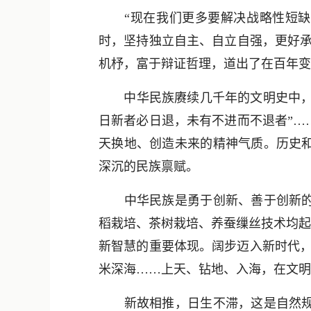
“现在我们更多要解决战略性短缺的
时，坚持独立自主、自立自强，更好承
机杼，富于辩证哲理，道出了在百年变
中华民族赓续几千年的文明史中，蕴含
日新者必日退，未有不进而不退者”…
天换地、创造未来的精神气质。历史
深沉的民族禀赋。
中华民族是勇于创新、善于创新的民
稻栽培、茶树栽培、养蚕缫丝技术均起
新智慧的重要体现。阔步迈入新时代，从
米深海……上天、钻地、入海，在文明
新故相推，日生不滞，这是自然规律