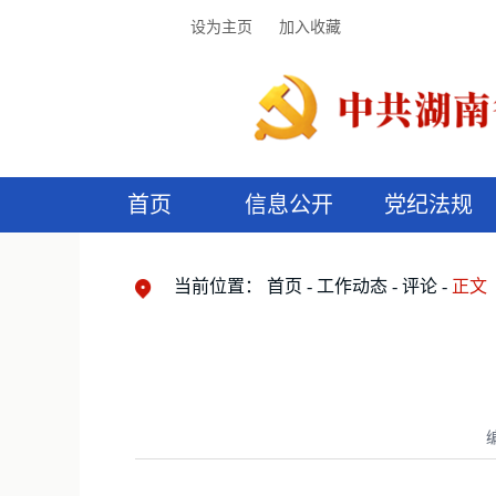
设为主页
加入收藏
首页
信息公开
党纪法规
领导机构
党内法规
监督曝光
执纪审查
廉润湖湘
资料库
工作程序
国家法律
信访举报
党纪政务处分
湖湘好家风
组织机构
纪法课堂
清风文苑
预
漫
当前位置：
首页
工作动态
评论
正文