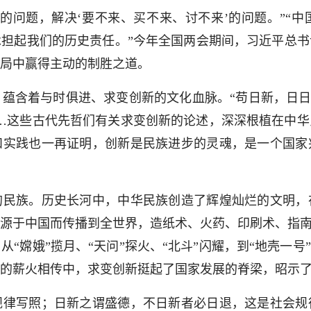
问题，解决‘要不来、买不来、讨不来’的问题。”“中
担起我们的历史责任。”今年全国两会期间，习近平总
局中赢得主动的制胜之道。
着与时俱进、求变创新的文化血脉。“苟日新，日日新
…这些古代先哲们有关求变创新的论述，深深根植在中
和实践也一再证明，创新是民族进步的灵魂，是一个国家
族。历史长河中，中华民族创造了辉煌灿烂的文明，
源于中国而传播到全世界，造纸术、火药、印刷术、指南
“嫦娥”揽月、“天问”探火、“北斗”闪耀，到“地壳一号
的薪火相传中，求变创新挺起了国家发展的脊梁，昭示
写照；日新之谓盛德，不日新者必日退，这是社会规