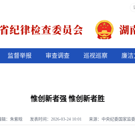
监督举报
审查调查
巡视巡察
廉洁
决算信息公开
说纪法
惟创新者强 惟创新者胜
编辑：朱紫晗
发表时间：2026-03-24 10:01
来源：中央纪委国家监