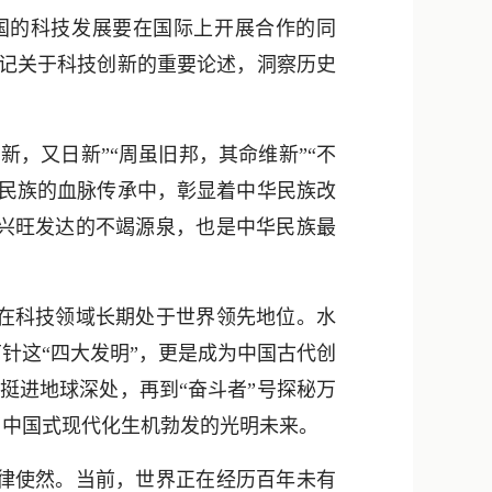
新浪微博
国的科技发展要在国际上开展合作的同
QQ
书记关于科技创新的重要论述，洞察历史
微信
，又日新”“周虽旧邦，其命维新”“不
华民族的血脉传承中，彰显着中华民族改
兴旺发达的不竭源泉，也是中华民族最
在科技领域长期处于世界领先地位。水
针这“四大发明”，更是成为中国古代创
”挺进地球深处，再到“奋斗者”号探秘万
了中国式现代化生机勃发的光明未来。
律使然。当前，世界正在经历百年未有