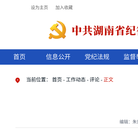
设为主页
加入收藏
首页
信息公开
党纪法规
监督
领导机构
党内法规
监督曝光
执纪审查
廉润湖湘
资料库
工作程序
国家法律
信访举报
党纪政务处分
湖湘好家风
组织机构
纪法课堂
清风文苑
预决算信
漫说纪法
当前位置：
首页
工作动态
评论
正文
编辑：朱