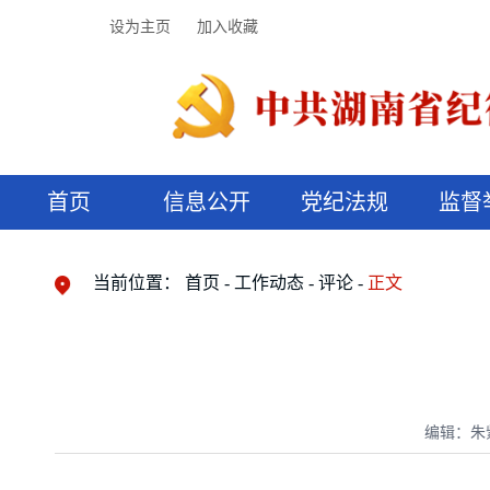
设为主页
加入收藏
首页
信息公开
党纪法规
监督
领导机构
党内法规
监督曝光
执纪审查
廉润湖湘
资料库
工作程序
国家法律
信访举报
党纪政务处分
湖湘好家风
组织机构
纪法课堂
清风文苑
预决算信
漫说纪法
当前位置：
首页
工作动态
评论
正文
编辑：朱