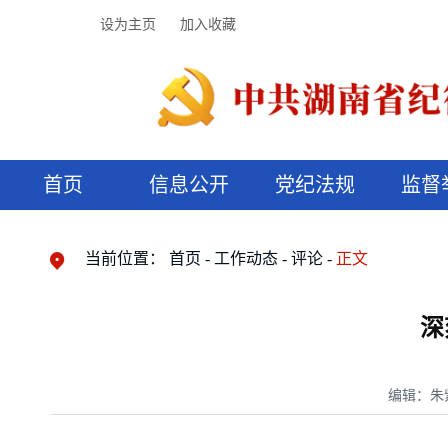
设为主页
加入收藏
首页
信息公开
党纪法规
监督
领导机构
党内法规
监督曝光
执纪审查
廉润湖湘
资料库
工作程序
国家法律
信访举报
党纪政务处分
湖湘好家风
组织机构
纪法课堂
清风文苑
预决算信
漫说纪法
当前位置：
首页
工作动态
评论
正文
深
编辑：朱