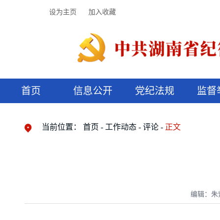
设为主页
加入收藏
首页
信息公开
党纪法规
监督
领导机构
党内法规
监督曝光
执纪审查
廉润湖湘
资料库
工作程序
国家法律
信访举报
党纪政务处分
湖湘好家风
组织机构
纪法课堂
清风文苑
预决算信
漫说纪法
当前位置：
首页
工作动态
评论
正文
编辑：朱