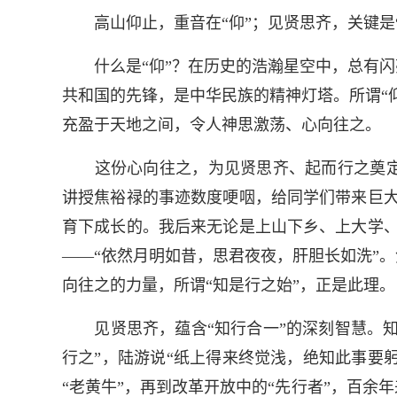
高山仰止，重音在“仰”；见贤思齐，关键是“齐
什么是“仰”？在历史的浩瀚星空中，总有闪
共和国的先锋，是中华民族的精神灯塔。所谓“
充盈于天地之间，令人神思激荡、心向往之。
这份心向往之，为见贤思齐、起而行之奠定
讲授焦裕禄的事迹数度哽咽，给同学们带来巨大
育下成长的。我后来无论是上山下乡、上大学、
——“依然月明如昔，思君夜夜，肝胆长如洗”
向往之的力量，所谓“知是行之始”，正是此理。
见贤思齐，蕴含“知行合一”的深刻智慧。知之
行之”，陆游说“纸上得来终觉浅，绝知此事要躬
“老黄牛”，再到改革开放中的“先行者”，百