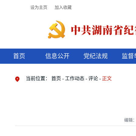
设为主页
加入收藏
首页
信息公开
党纪法规
监督
领导机构
党内法规
监督曝光
执纪审查
廉润湖湘
资料库
工作程序
国家法律
信访举报
党纪政务处分
湖湘好家风
组织机构
纪法课堂
清风文苑
预决算信
漫说纪法
当前位置：
首页
工作动态
评论
正文
编辑