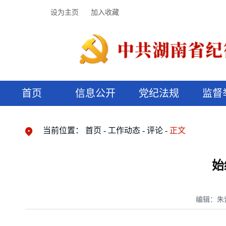
设为主页
加入收藏
首页
信息公开
党纪法规
监督
领导机构
党内法规
监督曝光
执纪审查
廉润湖湘
资料库
工作程序
国家法律
信访举报
党纪政务处分
湖湘好家风
组织机构
纪法课堂
清风文苑
预决算信
漫说纪法
当前位置：
首页
工作动态
评论
正文
始
编辑：朱