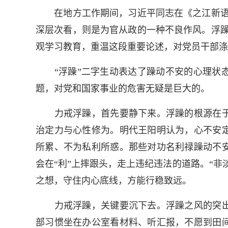
在地方工作期间，习近平同志在《之江新语》
深层次看，则是为官从政的一种不良作风。浮躁
观学习教育，重温这段重要论述，对党员干部涤
“浮躁”二字生动表达了躁动不安的心理状态
题，对党和国家事业的危害无疑是巨大的。
力戒浮躁，首先要静下来。浮躁的根源在于
治定力与心性修为。明代王阳明认为，心不安
所累、不为私利所惑。那些对功名利禄躁动不
会在“利”上摔跟头，走上违纪违法的道路。“
之想，守住内心底线，方能行稳致远。
力戒浮躁，关键要沉下去。浮躁之风的突出
部习惯坐在办公室看材料、听汇报，不愿到田