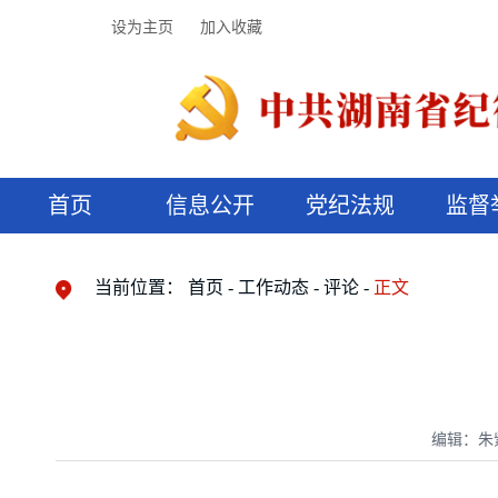
设为主页
加入收藏
首页
信息公开
党纪法规
监督
领导机构
党内法规
监督曝光
执纪审查
廉润湖湘
资料库
工作程序
国家法律
信访举报
党纪政务处分
湖湘好家风
组织机构
纪法课堂
清风文苑
预决算信
漫说纪法
当前位置：
首页
工作动态
评论
正文
编辑：朱