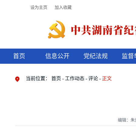
设为主页
加入收藏
首页
信息公开
党纪法规
监督
领导机构
党内法规
监督曝光
执纪审查
廉润湖湘
资料库
工作程序
国家法律
信访举报
党纪政务处分
湖湘好家风
组织机构
纪法课堂
清风文苑
预决算信
漫说纪法
当前位置：
首页
工作动态
评论
正文
编辑：朱