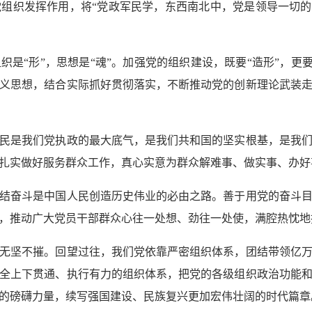
组织发挥作用，将“党政军民学，东西南北中，党是领导一切的
“形”，思想是“魂”。加强党的组织建设，既要“造形”，更要“
义思想，结合实际抓好贯彻落实，不断推动党的创新理论武装
是我们党执政的最大底气，是我们共和国的坚实根基，是我们
扎实做好服务群众工作，真心实意为群众解难事、做实事、办好
奋斗是中国人民创造历史伟业的必由之路。善于用党的奋斗目
，推动广大党员干部群众心往一处想、劲往一处使，满腔热忱地
坚不摧。回望过往，我们党依靠严密组织体系，团结带领亿万
全上下贯通、执行有力的组织体系，把党的各级组织政治功能
的磅礴力量，续写强国建设、民族复兴更加宏伟壮阔的时代篇章