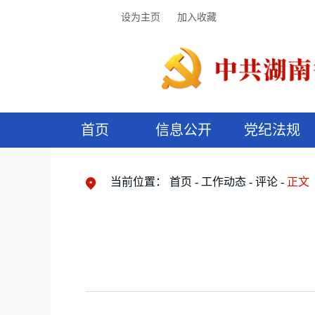
设为主页
加入收藏
首页
信息公开
党纪法规
领导机构
党内法规
监督曝光
执纪审查
廉润湖湘
资料库
工作程序
国家法律
信访举报
党纪政务处分
湖湘好家风
组织机构
纪法课堂
清风文苑
预
漫
当前位置：
首页
工作动态
评论
正文