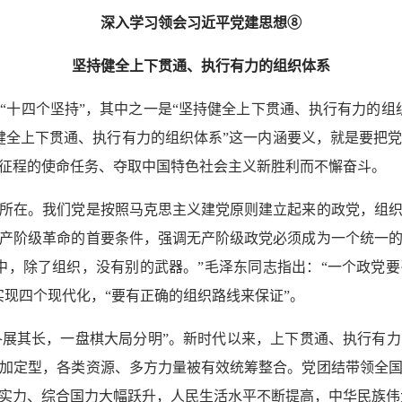
深入学习领会习近平党建思想⑧
坚持健全上下贯通、执行有力的组织体系
四个坚持”，其中之一是“坚持健全上下贯通、执行有力的组
健全上下贯通、执行有力的组织体系”这一内涵要义，就是要把
征程的使命任务、夺取中国特色社会主义新胜利而不懈奋斗。
在。我们党是按照马克思主义建党原则建立起来的政党，组织
产阶级革命的首要条件，强调无产阶级政党必须成为一个统一
中，除了组织，没有别的武器。”毛泽东同志指出：“一个政党
实现四个现代化，“要有正确的组织路线来保证”。
展其长，一盘棋大局分明”。新时代以来，上下贯通、执行有
加定型，各类资源、多方力量被有效统筹整合。党团结带领全
实力、综合国力大幅跃升，人民生活水平不断提高，中华民族伟