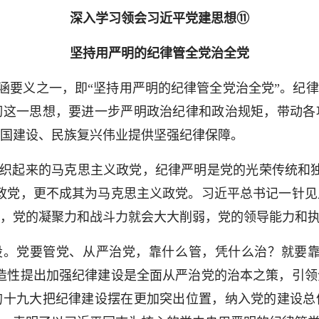
深入学习领会习近平党建思想⑪
坚持用严明的纪律管全党治全党
内涵要义之一，即“坚持用严明的纪律管全党治全党”。纪律
彻这一思想，要进一步严明政治纪律和政治规矩，带动各
国建设、民族复兴伟业提供坚强纪律保障。
织起来的马克思主义政党，纪律严明是党的光荣传统和独
政党，更不成其为马克思主义政党。习近平总书记一针
，党的凝聚力和战斗力就会大大削弱，党的领导能力和
。党要管党、从严治党，靠什么管，凭什么治？就要靠严
造性提出加强纪律建设是全面从严治党的治本之策，引
的十九大把纪律建设摆在更加突出位置，纳入党的建设总