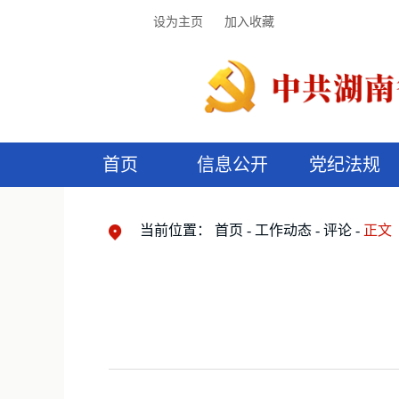
设为主页
加入收藏
首页
信息公开
党纪法规
领导机构
党内法规
监督曝光
执纪审查
廉润湖湘
资料库
工作程序
国家法律
信访举报
党纪政务处分
湖湘好家风
组织机构
纪法课堂
清风文苑
预
漫
当前位置：
首页
工作动态
评论
正文