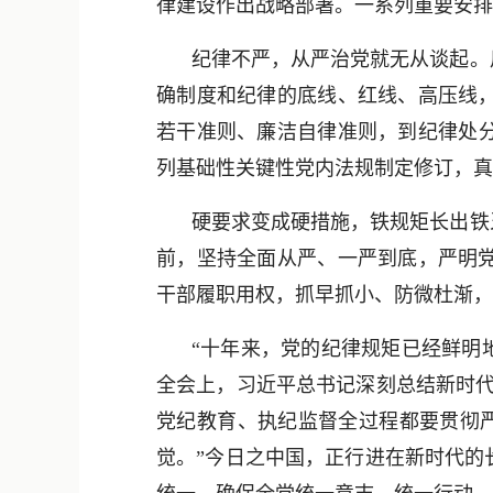
律建设作出战略部署。一系列重要安排
纪律不严，从严治党就无从谈起。
确制度和纪律的底线、红线、高压线
若干准则、廉洁自律准则，到纪律处
列基础性关键性党内法规制定修订，真
硬要求变成硬措施，铁规矩长出铁
前，坚持全面从严、一严到底，严明
干部履职用权，抓早抓小、防微杜渐，
“十年来，党的纪律规矩已经鲜明
全会上，习近平总书记深刻总结新时代
党纪教育、执纪监督全过程都要贯彻严
觉。”今日之中国，正行进在新时代的