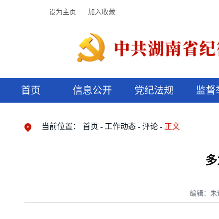
设为主页
加入收藏
首页
信息公开
党纪法规
监督
领导机构
党内法规
监督曝光
执纪审查
廉润湖湘
资料库
工作程序
国家法律
信访举报
党纪政务处分
湖湘好家风
组织机构
纪法课堂
清风文苑
预决算信
漫说纪法
当前位置：
首页
工作动态
评论
正文
多
编辑：朱