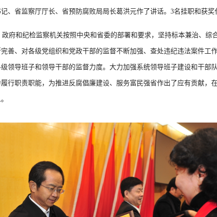
记、省监察厅厅长、省预防腐败局局长葛洪元作了讲话。3名挂职和获奖
政府和纪检监察机关按照中央和省委的部署和要求，坚持标本兼治、综合
断完善、对各级党组织和党政干部的监督不断加强、查处违纪违法案件工
各级领导班子和领导干部的监督力度。大力加强系统领导班子建设和干部
力履行职责职能，为推进反腐倡廉建设、服务富民强省作出了应有贡献，
人。