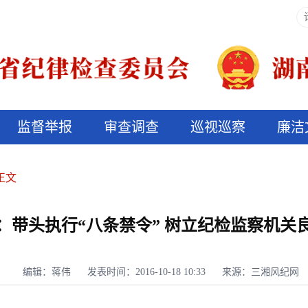
监督举报
审查调查
巡视巡察
廉洁
决算信息公开
说纪法
正文
：带头执行“八条禁令” 树立纪检监察机关
编辑：蒋伟
发表时间：2016-10-18 10:33
来源：三湘风纪网