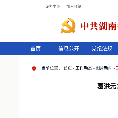
设为主页
加入收藏
首页
信息公开
党纪法规
领导机构
党内法规
监督曝光
执纪审查
廉润湖湘
资料库
工作程序
国家法律
信访举报
党纪政务处分
湖湘好家风
组织机构
纪法课堂
清风文苑
预
漫
当前位置：
首页
工作动态
图片新闻
葛洪元