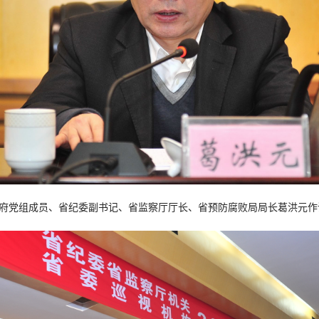
府党组成员、省纪委副书记、省监察厅厅长、省预防腐败局局长葛洪元作