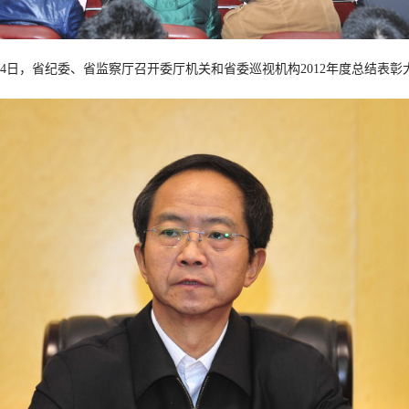
月4日，省纪委、省监察厅召开委厅机关和省委巡视机构2012年度总结表彰