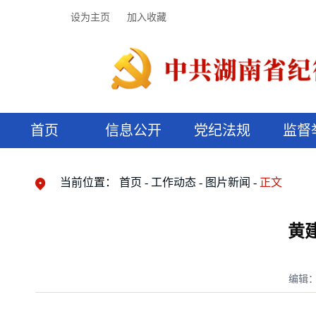
设为主页
加入收藏
首页
信息公开
党纪法规
监督
领导机构
党内法规
监督曝光
执纪审查
廉润湖湘
资料库
工作程序
国家法律
信访举报
党纪政务处分
湖湘好家风
组织机构
纪法课堂
清风文苑
预决算信
漫说纪法
当前位置：
首页
工作动态
图片新闻
正文
黄
编辑