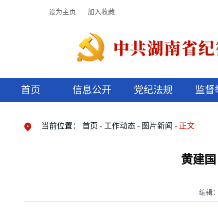
设为主页
加入收藏
首页
信息公开
党纪法规
监督
领导机构
党内法规
监督曝光
执纪审查
廉润湖湘
资料库
工作程序
国家法律
信访举报
党纪政务处分
湖湘好家风
组织机构
纪法课堂
清风文苑
预决算信
漫说纪法
当前位置：
首页
工作动态
图片新闻
正文
黄建国
编辑