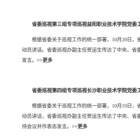
省委巡视第三组专项巡视益阳职业技术学院党委
根据省委关于巡视工作的统一部署，10月20日，
动员讲话。省委巡视办副主任贺运生传达了中央、省
发言。
>>更多
省委巡视第四组专项巡视长沙职业技术学院党委工
根据省委关于巡视工作的统一部署，10月19日，
动员讲话，省委巡视办副主任贺运生传达了中央、省
持会议并作表态发言。
>>更多