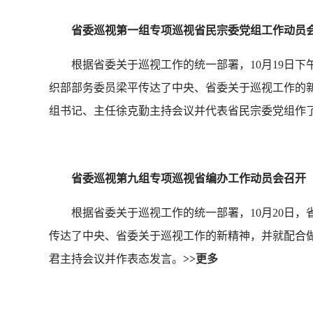
省委巡视第一组专项巡视省民宗委党组工作动员
根据省委关于巡视工作的统一部署，10月19日下
织部部务委员梁平传达了中央、省委关于巡视工作的
组书记、主任徐克勤主持会议并代表省民宗委党组作
省委巡视第九组专项巡视省编办工作动员会召开
根据省委关于巡视工作的统一部署，10月20日，
传达了中央、省委关于巡视工作的新精神，并就配合
君主持会议并作表态发言。
>>更多