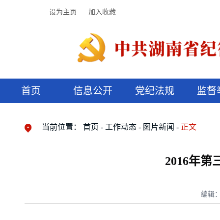
设为主页
加入收藏
首页
信息公开
党纪法规
监督
领导机构
党内法规
监督曝光
执纪审查
廉润湖湘
资料库
工作程序
国家法律
信访举报
党纪政务处分
湖湘好家风
组织机构
纪法课堂
清风文苑
预决算信
漫说纪法
当前位置：
首页
工作动态
图片新闻
正文
2016年
编辑