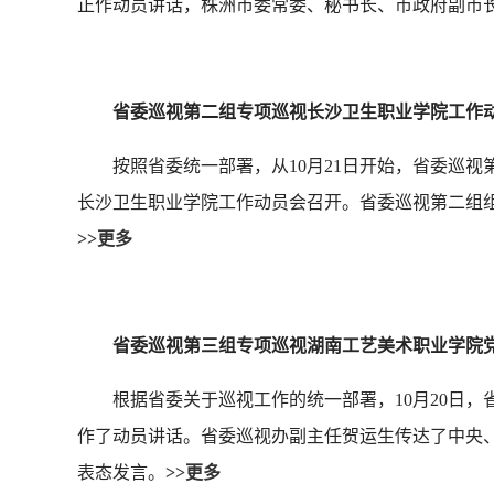
正作动员讲话，株洲市委常委、秘书长、市政府副市
省委巡视第二组专项巡视长沙卫生职业学院工作
按照省委统一部署，从10月21日开始，省委巡视第
长沙卫生职业学院工作动员会召开。省委巡视第二组
>>更多
省委巡视第三组专项巡视湖南工艺美术职业学院党
根据省委关于巡视工作的统一部署，10月20日，
作了动员讲话。省委巡视办副主任贺运生传达了中央
表态发言。
>>更多