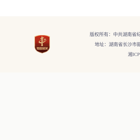
版权所有：中共湖南省
地址：湖南省长沙市韶
湘ICP