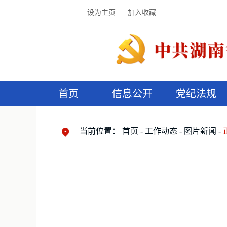
设为主页
加入收藏
首页
信息公开
党纪法规
领导机构
党内法规
监督曝光
执纪审查
廉润湖湘
资料库
工作程序
国家法律
信访举报
党纪政务处分
湖湘好家风
组织机构
纪法课堂
清风文苑
预
漫
当前位置：
首页
工作动态
图片新闻