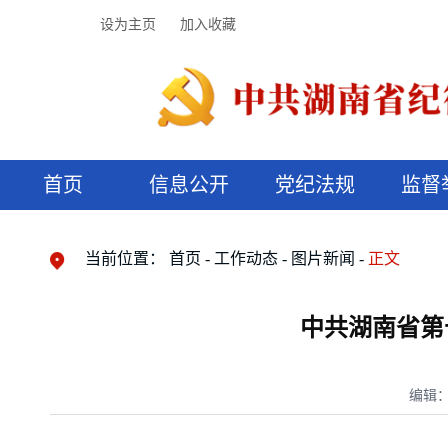
设为主页
加入收藏
首页
信息公开
党纪法规
监督
领导机构
党内法规
监督曝光
执纪审查
廉润湖湘
资料库
工作程序
国家法律
信访举报
党纪政务处分
湖湘好家风
组织机构
纪法课堂
清风文苑
预决算信
漫说纪法
当前位置：
首页
工作动态
图片新闻
正文
中共湖南省第
编辑