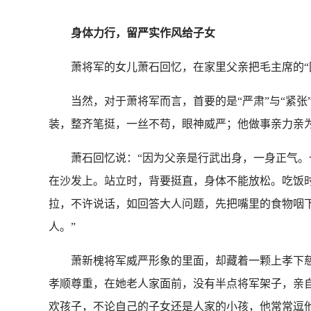
身体力行，留严实作风给子女
萧将军的女儿萧石回忆，在家里父亲把毛主席的“团
当然，对于萧将军而言，首要的是“严肃”与“紧张
装，整齐笔挺，一丝不苟，眼神威严；他做事亲力亲
萧石回忆说：“因为父亲是行武出身，一身正气。也
在沙发上。站立时，背要挺直，身体不能放松。吃饭
拉，不许说话，如回答大人问题，先把嘴里的食物咽
人。”
萧新槐将军威严形象的里面，却藏着一颗上孝下慈的
孝顺尊重，在她老人家面前，没有半点将军架子，亲
欢孩子，不论自己的子女还是人家的小孩，他常常逗