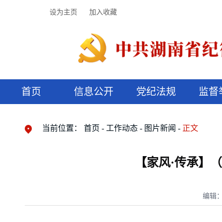
设为主页
加入收藏
首页
信息公开
党纪法规
监督
领导机构
党内法规
监督曝光
执纪审查
廉润湖湘
资料库
工作程序
国家法律
信访举报
党纪政务处分
湖湘好家风
组织机构
纪法课堂
清风文苑
预决算信
漫说纪法
当前位置：
首页
工作动态
图片新闻
正文
【家风·传承】
编辑