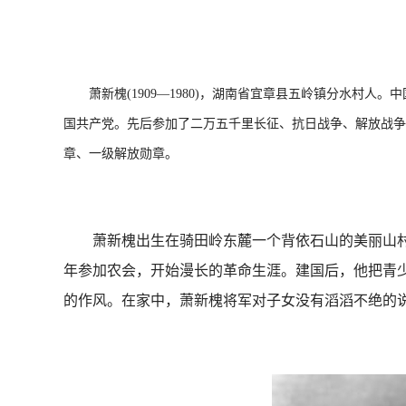
萧新槐(1909—1980)，湖南省宜章县五岭镇分水村人。
国共产党。先后参加了二万五千里长征、抗日战争、解放战争
章、一级解放勋章。
萧新槐出生在骑田岭东麓一个背依石山的美丽山村—
年参加农会，开始漫长的革命生涯。建国后，他把青少
的作风。在家中，萧新槐将军对子女没有滔滔不绝的