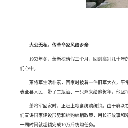
大公无私，传革命家风给乡亲
1953年冬，萧新槐请假三个月，回到离别几十年
们心中。
萧将军生活朴素，回家时披着一件旧军大衣，平常
表全县人民，带了二瓶酒、一只鸡来给他贺年，他坚
萧将军回家时，正赶上粮食统购统销。由于群众在
们宣讲国家建设形势和统购统销政策，用长征故事和
一周时间就超额完成10万斤统购任务。