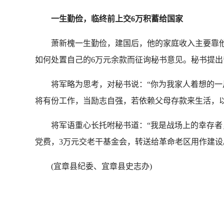
一生勤俭，临终前上交6万积蓄给国家
萧新槐一生勤俭，建国后，他的家庭收入主要靠他的工
如何处置自己的6万元余款而征询秘书意见。秘书提出
将军略为思考，对秘书说：“你为我家人着想的一片
将有份工作，当励志自强，若依赖父母存款来生活，以
将军语重心长托咐秘书道：“我是战场上的幸存者，
党费，3万元交老干基金会，转送给革命老区用作建设
(宜章县纪委、宜章县史志办)