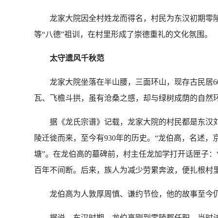
龙家大院因全村姓龙而得名，村民为东汉初期零陵太
等“八德”祖训，在村里形成了崇德重礼的文化氛围。
太守遗风千秋范
龙家大院坐落在半山腰，三面环山，现存古民居60
瓦、飞檐斗拱，虽有沧桑之感，却与绿树成荫的自然
据《龙氏宗谱》记载，龙家大院的村民都是东汉刘
陵迁徙而来，至今有930年的历史。“龙伯高，名述，
塘”。在龙伯高的墓碑前，村主任龙加学打开话匣子：
百年不间断。后来，族人为减少劳累奔波，便扎根村里
龙伯高为人敦厚周慎、谦约节俭，他的故事至今仍
据说，东汉时期，龙伯高刚到零陵郡任职，当时该