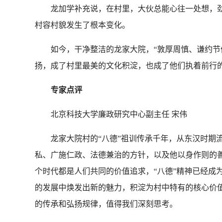
龙加学补充说，在村里，大伙总能心往一处想，劲往
村容村貌发生了根本变化。
如今，干净整洁的龙家大院，“敦厚周慎、谦约节俭
扬，成了村里最美的文化积淀，也成了他们执着前行的动力
专家点评
北京科技大学廉政研究中心副主任 宋伟
龙家大院村的“八德”祖训传承千年，从东汉时期流
私、广施仁政、法德兼治的方针，以及他以身作则的善
个时代都是人们共同的价值追求，“八德”精神已经成
的发展中焕发出新的魅力，积淀为村中特有的核心价值
的传承和弘扬规律，值得我们深刻思考。