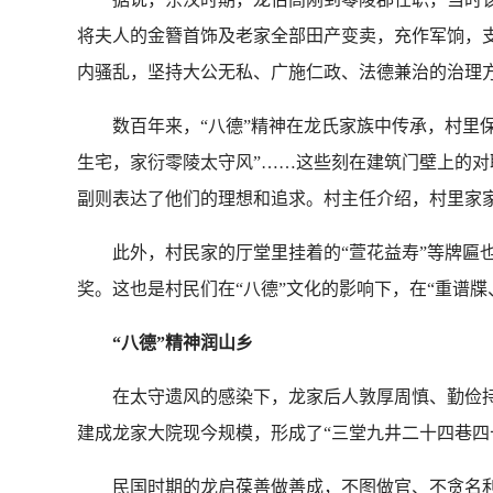
将夫人的金簪首饰及老家全部田产变卖，充作军饷，
内骚乱，坚持大公无私、广施仁政、法德兼治的治理方
数百年来，“八德”精神在龙氏家族中传承，村里保留
生宅，家衍零陵太守风”……这些刻在建筑门壁上的
副则表达了他们的理想和追求。村主任介绍，村里家家
此外，村民家的厅堂里挂着的“萱花益寿”等牌匾也
奖。这也是村民们在“八德”文化的影响下，在“重谱
“八德”精神润山乡
在太守遗风的感染下，龙家后人敦厚周慎、勤俭持
建成龙家大院现今规模，形成了“三堂九井二十四巷四
民国时期的龙启葆善做善成，不图做官、不贪名利，