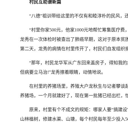
村民互助谱新篇
“八德”祖训带给这里的不仅有和睦淳朴的民风，
“村里你家500元，他家1000元地帮忙筹集医疗费
龙秀在一次体检时被查出了肺癌早期，这对于原本贫
第二天，龙秀的病情在村里传开了，村民们自发组织捐
“那年，村民龙华军从广东回来盖房子，得知我的病
但病要立马治!”龙秀擦着眼睛，动情地说。
在村里的养猪场里，养殖大户龙秋生与记者攀谈起来
养猪场，一个月就建好了，现在第一批猪已经出栏，恰
原来，村里有个不成文的规矩：哪家人要“搞建设”
山林植树，修建水渠、山塘，每个村民每年至少投入5