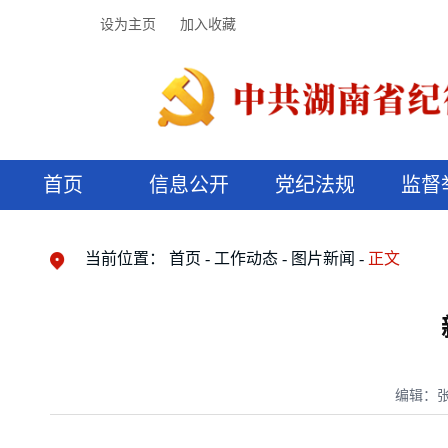
设为主页
加入收藏
首页
信息公开
党纪法规
监督
领导机构
党内法规
监督曝光
执纪审查
廉润湖湘
资料库
工作程序
国家法律
信访举报
党纪政务处分
湖湘好家风
组织机构
纪法课堂
清风文苑
预决算信
漫说纪法
当前位置：
首页
工作动态
图片新闻
正文
编辑：