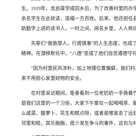
生。1929年，龙启葆学成回乡后，为了改善村里的
余名学生在此就读，造福一方百姓。后来，他还担任
助勤学上进的读书人，一时之间，闻名乡里，人人称
先辈们“做敦厚人，行周慎事”的人生态度，也成了
精神。在潜移默化中，“八德”变成了他们自觉遵德守
“因为村里民风淳朴，加上地理位置偏僻，我们村基
来不用担心家里财物的安全。
在村里采访期间，笔者看到一位老奶奶一手挽着竹篮
是我们这里的一个习俗，大家下午聚在一起喝喝茶、聊
么咸菜、酸萝卜、花生和糕点呀，或者是哪家走了远处
邻里和睦，其乐融融，很少发生争斗的事件，这也与