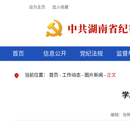
设为主页
加入收藏
首页
信息公开
党纪法规
监督
领导机构
党内法规
监督曝光
执纪审查
廉润湖湘
资料库
工作程序
国家法律
信访举报
党纪政务处分
湖湘好家风
组织机构
纪法课堂
清风文苑
预决算信
漫说纪法
当前位置：
首页
工作动态
图片新闻
正文
学
编辑：张