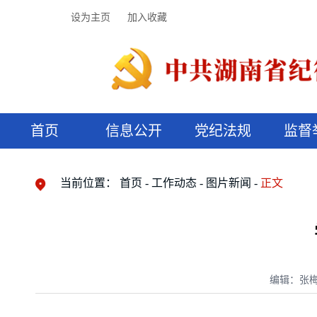
设为主页
加入收藏
首页
信息公开
党纪法规
监督
领导机构
党内法规
监督曝光
执纪审查
廉润湖湘
资料库
工作程序
国家法律
信访举报
党纪政务处分
湖湘好家风
组织机构
纪法课堂
清风文苑
预决算信
漫说纪法
当前位置：
首页
工作动态
图片新闻
正文
编辑：张