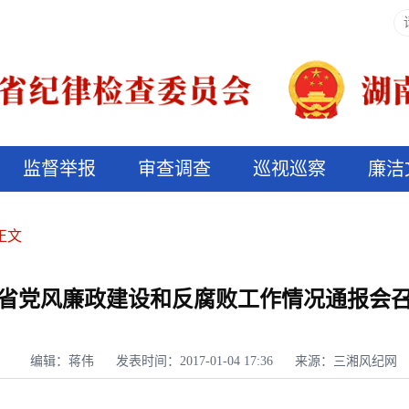
监督举报
审查调查
巡视巡察
廉洁
决算信息公开
说纪法
正文
省党风廉政建设和反腐败工作情况通报会
编辑：蒋伟
发表时间：2017-01-04 17:36
来源：三湘风纪网