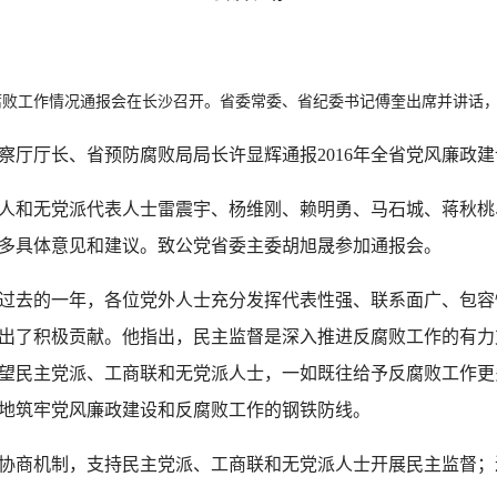
腐败工作情况通报会在长沙召开。省委常委、省纪委书记傅奎出席并讲话
厅长、省预防腐败局局长许显辉通报2016年全省党风廉政建
和无党派代表人士雷震宇、杨维刚、赖明勇、马石城、蒋秋桃
多具体意见和建议。致公党省委主委胡旭晟参加通报会。
去的一年，各位党外人士充分发挥代表性强、联系面广、包容
出了积极贡献。他指出，民主监督是深入推进反腐败工作的有力
望民主党派、工商联和无党派人士，一如既往给予反腐败工作更
地筑牢党风廉政建设和反腐败工作的钢铁防线。
商机制，支持民主党派、工商联和无党派人士开展民主监督；