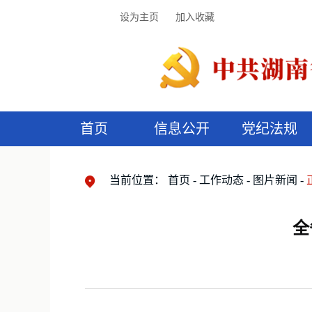
设为主页
加入收藏
首页
信息公开
党纪法规
领导机构
党内法规
监督曝光
执纪审查
廉润湖湘
资料库
工作程序
国家法律
信访举报
党纪政务处分
湖湘好家风
组织机构
纪法课堂
清风文苑
预
漫
当前位置：
首页
工作动态
图片新闻
全