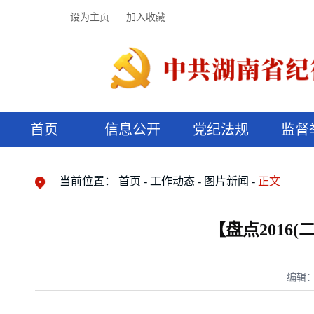
设为主页
加入收藏
首页
信息公开
党纪法规
监督
领导机构
党内法规
监督曝光
执纪审查
廉润湖湘
资料库
工作程序
国家法律
信访举报
党纪政务处分
湖湘好家风
组织机构
纪法课堂
清风文苑
预决算信
漫说纪法
当前位置：
首页
工作动态
图片新闻
正文
【盘点2016
编辑