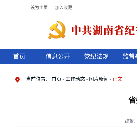
设为主页
加入收藏
首页
信息公开
党纪法规
监督
领导机构
党内法规
监督曝光
执纪审查
廉润湖湘
资料库
工作程序
国家法律
信访举报
党纪政务处分
湖湘好家风
组织机构
纪法课堂
清风文苑
预决算信
漫说纪法
当前位置：
首页
工作动态
图片新闻
正文
省
编辑