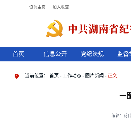
设为主页
加入收藏
首页
信息公开
党纪法规
监督
领导机构
党内法规
监督曝光
执纪审查
廉润湖湘
资料库
工作程序
国家法律
信访举报
党纪政务处分
湖湘好家风
组织机构
纪法课堂
清风文苑
预决算信
漫说纪法
当前位置：
首页
工作动态
图片新闻
正文
一
编辑：蒋