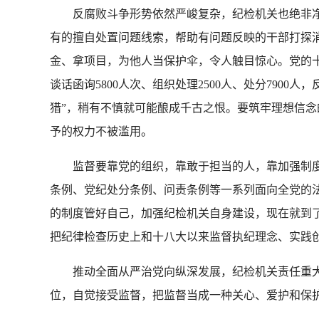
反腐败斗争形势依然严峻复杂，纪检机关也绝非净土
有的擅自处置问题线索，帮助有问题反映的干部打探
金、拿项目，为他人当保护伞，令人触目惊心。党的十
谈话函询5800人次、组织处理2500人、处分790
猎”，稍有不慎就可能酿成千古之恨。要筑牢理想信
予的权力不被滥用。
监督要靠党的组织，靠敢于担当的人，靠加强制度
条例、党纪处分条例、问责条例等一系列面向全党的
的制度管好自己，加强纪检机关自身建设，现在就到
把纪律检查历史上和十八大以来监督执纪理念、实践
推动全面从严治党向纵深发展，纪检机关责任重大
位，自觉接受监督，把监督当成一种关心、爱护和保