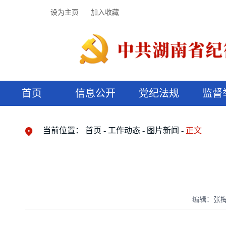
设为主页
加入收藏
首页
信息公开
党纪法规
监督
领导机构
党内法规
监督曝光
执纪审查
廉润湖湘
资料库
工作程序
国家法律
信访举报
党纪政务处分
湖湘好家风
组织机构
纪法课堂
清风文苑
预决算信
漫说纪法
当前位置：
首页
工作动态
图片新闻
正文
编辑：张