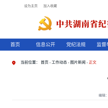
设为主页
加入收藏
首页
信息公开
党纪法规
监督
领导机构
党内法规
监督曝光
执纪审查
廉润湖湘
资料库
工作程序
国家法律
信访举报
党纪政务处分
湖湘好家风
组织机构
纪法课堂
清风文苑
预决算信
漫说纪法
当前位置：
首页
工作动态
图片新闻
正文
编辑